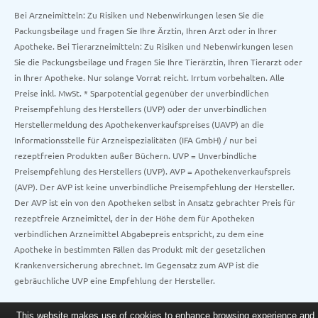
Bei Arzneimitteln: Zu Risiken und Nebenwirkungen lesen Sie die
Packungsbeilage und fragen Sie Ihre Ärztin, Ihren Arzt oder in Ihrer
Apotheke. Bei Tierarzneimitteln: Zu Risiken und Nebenwirkungen lesen
Sie die Packungsbeilage und fragen Sie Ihre Tierärztin, Ihren Tierarzt oder
in Ihrer Apotheke. Nur solange Vorrat reicht. Irrtum vorbehalten. Alle
Preise inkl. MwSt. * Sparpotential gegenüber der unverbindlichen
Preisempfehlung des Herstellers (UVP) oder der unverbindlichen
Herstellermeldung des Apothekenverkaufspreises (UAVP) an die
Informationsstelle für Arzneispezialitäten (IFA GmbH) / nur bei
rezeptfreien Produkten außer Büchern. UVP = Unverbindliche
Preisempfehlung des Herstellers (UVP). AVP = Apothekenverkaufspreis
(AVP). Der AVP ist keine unverbindliche Preisempfehlung der Hersteller.
Der AVP ist ein von den Apotheken selbst in Ansatz gebrachter Preis für
rezeptfreie Arzneimittel, der in der Höhe dem für Apotheken
verbindlichen Arzneimittel Abgabepreis entspricht, zu dem eine
Apotheke in bestimmten Fällen das Produkt mit der gesetzlichen
Krankenversicherung abrechnet. Im Gegensatz zum AVP ist die
gebräuchliche UVP eine Empfehlung der Hersteller.
This website makes use of cookies to enhance browsing experience and