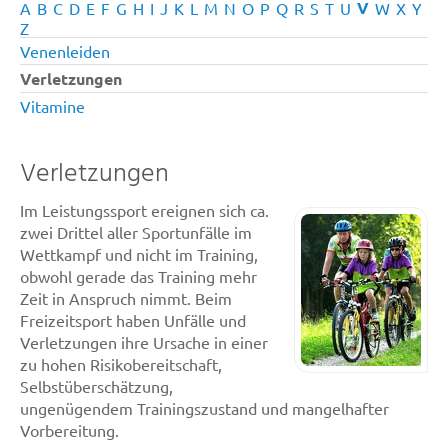
V
A
B
C
D
E
F
G
H
I
J
K
L
M
N
O
P
Q
R
S
T
U
W
X
Y
Z
Venenleiden
Verletzungen
Vitamine
Verletzungen
Im Leistungssport ereignen sich ca.
zwei Drittel aller Sportunfälle im
Wettkampf und nicht im Training,
obwohl gerade das Training mehr
Zeit in Anspruch nimmt. Beim
Freizeitsport haben Unfälle und
Verletzungen ihre Ursache in einer
zu hohen Risikobereitschaft,
Selbstüberschätzung,
ungenügendem Trainingszustand und mangelhafter
Vorbereitung.