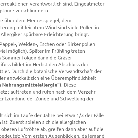
erreaktionen verantwortlich sind. Eingeatmeter
mptome verschlimmern.
öhe über dem Meeresspiegel, dem
erung mit leichtem Wind sind viele Pollen in
llergiker spürbare Erleichterung bringt.
, Pappel-, Weiden-, Eschen oder Birkenpollen
Mai möglich). Später im Frühling treten
Im Sommer folgen dann die Gräser
fuss bildet im Herbst den Abschluss der
ttler. Durch die botanische Verwandtschaft der
er entwickelt sich eine Überempfindlichkeit
n Nahrungsmittelallergie")
. Diese
setzt auftreten und rufen nach dem Verzehr
Entzündung der Zunge und Schwellung der
 sich im Laufe der Jahre bei etwa 1/3 der Fälle
ist: Zuerst spielen sich die allergischen
oberen Luftröhre ab, greifen dann aber auf die
 bedeutet: Vom ersten Augenblick an, da jemand