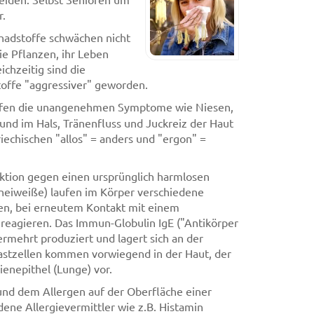
r.
chadstoffe schwächen nicht
 Pflanzen, ihr Leben
ichzeitig sind die
toffe "aggressiver" geworden.
ufen die unangenehmen Symptome wie Niesen,
nd im Hals, Tränenfluss und Juckreiz der Haut
riechischen "allos" = anders und "ergon" =
eaktion gegen einen ursprünglich harmlosen
eneiweiße) laufen im Körper verschiedene
en, bei erneutem Kontakt mit einem
reagieren. Das Immun-Globulin IgE ("Antikörper
ermehrt produziert und lagert sich an der
stzellen kommen vorwiegend in der Haut, der
enepithel (Lunge) vor.
und dem Allergen auf der Oberfläche einer
dene Allergievermittler wie z.B. Histamin