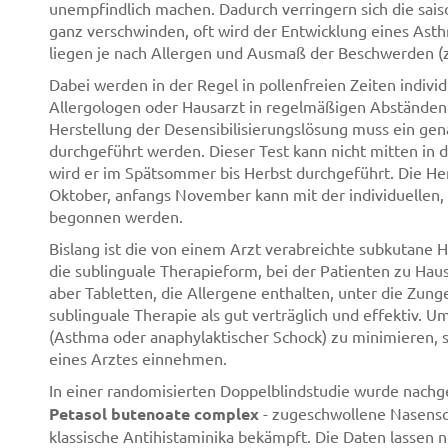
unempfindlich machen. Dadurch verringern sich die sai
ganz verschwinden, oft wird der Entwicklung eines Ast
liegen je nach Allergen und Ausmaß der Beschwerden (z
Dabei werden in der Regel in pollenfreien Zeiten indivi
Allergologen oder Hausarzt in regelmäßigen Abständen 
Herstellung der Desensibilisierungslösung muss ein gen
durchgeführt werden. Dieser Test kann nicht mitten in d
wird er im Spätsommer bis Herbst durchgeführt. Die Her
Oktober, anfangs November kann mit der individuellen,
begonnen werden.
Bislang ist die von einem Arzt verabreichte subkutane H
die sublinguale Therapieform, bei der Patienten zu Hau
aber Tabletten, die Allergene enthalten, unter die Zunge
sublinguale Therapie als gut verträglich und effektiv. U
(Asthma oder anaphylaktischer Schock) zu minimieren, so
eines Arztes einnehmen.
In einer randomisierten Doppelblindstudie wurde nachg
Petasol butenoate complex
- zugeschwollene Nasensc
klassische Antihistaminika bekämpft. Die Daten lassen 