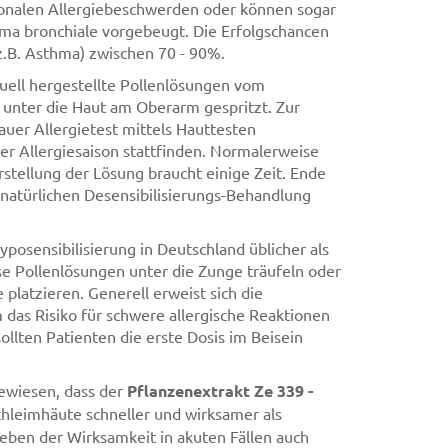
sonalen Allergiebeschwerden oder können sogar
hma bronchiale vorgebeugt. Die Erfolgschancen
.B. Asthma) zwischen 70 - 90%.
duell hergestellte Pollenlösungen vom
unter die Haut am Oberarm gespritzt. Zur
auer Allergietest mittels Hauttesten
er Allergiesaison stattfinden. Normalerweise
stellung der Lösung braucht einige Zeit. Ende
 natürlichen Desensibilisierungs-Behandlung
yposensibilisierung in Deutschland üblicher als
se Pollenlösungen unter die Zunge träufeln oder
 platzieren. Generell erweist sich die
m das Risiko für schwere allergische Reaktionen
llten Patienten die erste Dosis im Beisein
ewiesen, dass der
Pflanzenextrakt Ze 339 -
hleimhäute schneller und wirksamer als
neben der Wirksamkeit in akuten Fällen auch