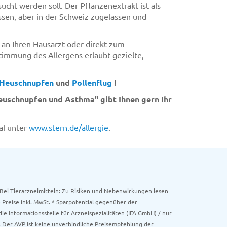
cht werden soll. Der Pflanzenextrakt ist als
ssen, aber in der Schweiz zugelassen und
 an Ihren Hausarzt oder direkt zum
timmung des Allergens erlaubt gezielte,
Heuschnupfen
und
Pollenflug
!
uschnupfen und Asthma" gibt Ihnen gern Ihr
al unter
www.stern.de/allergie
.
. Bei Tierarzneimitteln: Zu Risiken und Nebenwirkungen lesen
e Preise inkl. MwSt. * Sparpotential gegenüber der
 Informationsstelle für Arzneispezialitäten (IFA GmbH) / nur
 Der AVP ist keine unverbindliche Preisempfehlung der