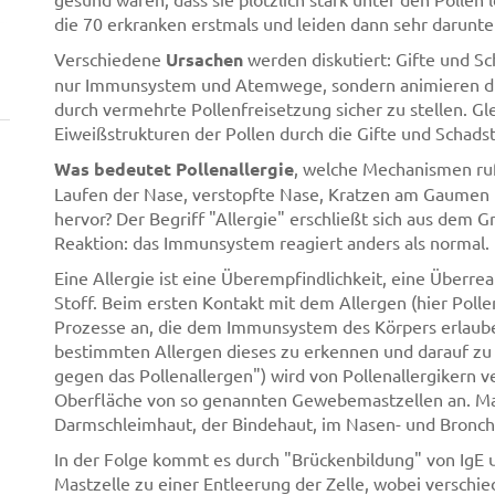
die 70 erkranken erstmals und leiden dann sehr darunte
Verschiedene
Ursachen
werden diskutiert: Gifte und S
nur Immunsystem und Atemwege, sondern animieren die
durch vermehrte Pollenfreisetzung sicher zu stellen. Gle
Eiweißstrukturen der Pollen durch die Gifte und Schads
Was bedeutet Pollenallergie
, welche Mechanismen r
Laufen der Nase, verstopfte Nase, Kratzen am Gaumen u
hervor? Der Begriff "Allergie" erschließt sich aus dem G
Reaktion: das Immunsystem reagiert anders als normal.
Eine Allergie ist eine Überempfindlichkeit, eine Überr
Stoff. Beim ersten Kontakt mit dem Allergen (hier Poll
Prozesse an, die dem Immunsystem des Körpers erlaub
bestimmten Allergen dieses zu erkennen und darauf zu 
gegen das Pollenallergen") wird von Pollenallergikern v
Oberfläche von so genannten Gewebemastzellen an. Ma
Darmschleimhaut, der Bindehaut, im Nasen- und Bronchi
In der Folge kommt es durch "Brückenbildung" von IgE 
Mastzelle zu einer Entleerung der Zelle, wobei verschie