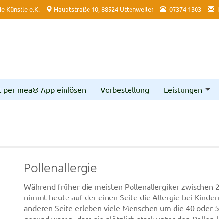
e Künstle e.K.
Hauptstraße 10, 88524 Uttenweiler
07374 1303
t per mea® App einlösen
Vorbestellung
Leistungen
Pollenallergie
Während früher die meisten Pollenallergiker zwischen 2
r
nimmt heute auf der einen Seite die Allergie bei Kinde
anderen Seite erleben viele Menschen um die 40 oder 50
gesund waren, dass sie plötzlich stark unter den Pollen 