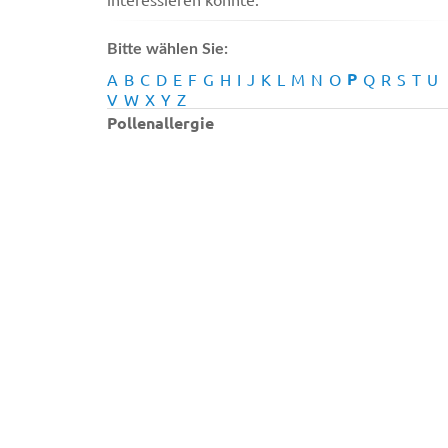
Bitte wählen Sie:
P
A
B
C
D
E
F
G
H
I
J
K
L
M
N
O
Q
R
S
T
U
V
W
X
Y
Z
Pollenallergie