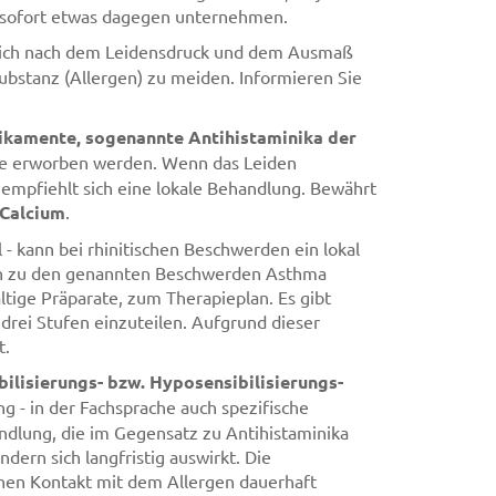
er sofort etwas dagegen unternehmen.
t sich nach dem Leidensdruck und dem Ausmaß
Substanz (Allergen) zu meiden. Informieren Sie
ikamente, sogenannte Antihistaminika der
eke erworben werden. Wenn das Leiden
 empfiehlt sich eine lokale Behandlung. Bewährt
Calcium
.
 - kann bei rhinitischen Beschwerden ein lokal
ch zu den genannten Beschwerden Asthma
tige Präparate, zum Therapieplan. Es gibt
 drei Stufen einzuteilen. Aufgrund dieser
t.
ilisierungs- bzw. Hyposensibilisierungs-
 - in der Fachsprache auch spezifische
andlung, die im Gegensatz zu Antihistaminika
dern sich langfristig auswirkt. Die
ichen Kontakt mit dem Allergen dauerhaft