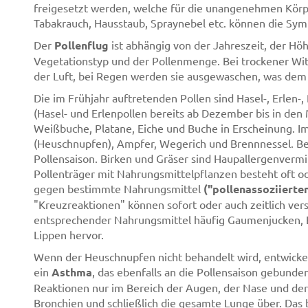
freigesetzt werden, welche für die unangenehmen Körp
Tabakrauch, Hausstaub, Spraynebel etc. können die Sy
Der
Pollenflug
ist abhängig von der Jahreszeit, der H
Vegetationstyp und der Pollenmenge. Bei trockener Witt
der Luft, bei Regen werden sie ausgewaschen, was dem A
Die im Frühjahr auftretenden Pollen sind Hasel-, Erlen-
(Hasel- und Erlenpollen bereits ab Dezember bis in den 
Weißbuche, Platane, Eiche und Buche in Erscheinung. 
(Heuschnupfen), Ampfer, Wegerich und Brennnessel. Bei
Pollensaison. Birken und Gräser sind Haupallergenvermi
Pollenträger mit Nahrungsmittelpflanzen besteht oft od
gegen bestimmte Nahrungsmittel
("pollenassoziierte
"Kreuzreaktionen" können sofort oder auch zeitlich ver
entsprechender Nahrungsmittel häufig Gaumenjucken, 
Lippen hervor.
Wenn der Heuschnupfen nicht behandelt wird, entwickelt
ein
Asthma
, das ebenfalls an die Pollensaison gebunden 
Reaktionen nur im Bereich der Augen, der Nase und der 
Bronchien und schließlich die gesamte Lunge über. Das