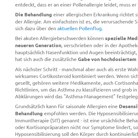
entdeckt, dass er an einer Pollenallergie leidet, muss 
Die Behandlung
einer allergischen Erkrankung richte
der Allergie. Am einfachsten ist es, die verursachende 
sich dazu über den
aktuellen Pollenflug
.
Bei akuten Allergiebeschwerden können
spezielle Med
neueren Generation
, verschrieben oder in der Apoth
hauptsächlich Nasenfunktion und Augen beeinträchtigt,
hat sich auch die zusätzliche
Gabe von hochdosiertem 
Als nächster Schritt - manchmal aber auch als erste Wahl
wirksames Cortikosteroid kombiniert werden. Wenn si
gesellt, gehören weitere Medikamente, auch Cortisonhal
Richtlinien, um das Asthma zu klassifizieren und grob in
Abklärungen wird das "Asthma-Management" festgeleg
Grundsätzlich kann für saisonale Allergien eine
Desensib
Behandlung
empfohlen werden. Die Hyposensibilisierung
Immuntherapie (SIT) genannt - ist eine ursächliche Beh
oder Kortisonpräparaten nicht nur Symptome lindert, son
Hyposensibilisierung soll den Körper durch kontinuierl